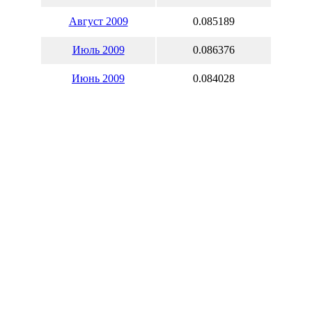
Август 2009
0.085189
Июль 2009
0.086376
Июнь 2009
0.084028
Май 2009
0.089141
Апрель 2009
0.090512
Март 2009
0.115263
Февраль 2009
0.113952
Январь 2009
0.113720
Вы также может рассчитать
с
нашем
валютном калькулятор
Курсы обмена наличной валю