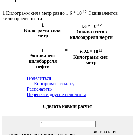
-12
1 Килограмм-сила-метр равно 1.6 * 10
Эквивалентов
килобарреля нефти
1
=
-12
1.6 * 10
Килограмм-сила-
Эквивалентов
метр
килобарреля нефти
1
=
11
6.24 * 10
Эквивалент
Килограмм-сил-
килобарреля
метр
нефти
Поделиться
Копировать ссылку
Распечатать
Перевести другие величины
Сделать новый расчет
эквивалент
килограмм-сила-метр
поменять