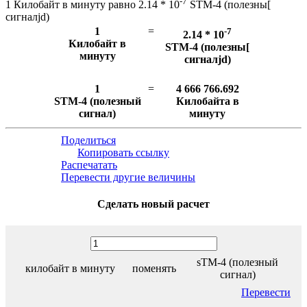
-7
1 Килобайт в минуту равно 2.14 * 10
STM-4 (полезны[
сигналjd)
1
=
-7
2.14 * 10
Килобайт в
STM-4 (полезны[
минуту
сигналjd)
1
=
4 666 766.692
STM-4 (полезный
Килобайта в
сигнал)
минуту
Поделиться
Копировать ссылку
Распечатать
Перевести другие величины
Сделать новый расчет
sTM-4 (полезный
килобайт в минуту
поменять
сигнал)
Перевести