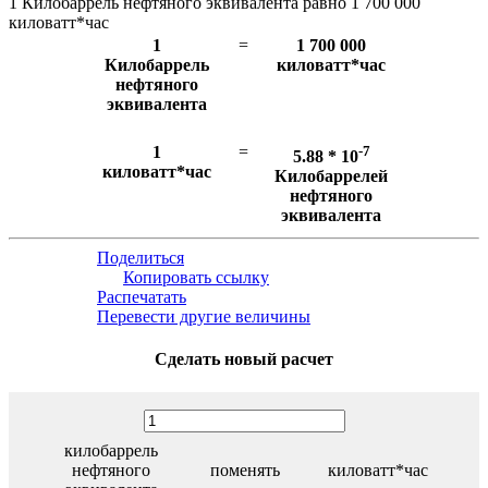
1 Килобаррель нефтяного эквивалента равно 1 700 000
киловатт*час
1
=
1 700 000
Килобаррель
киловатт*час
нефтяного
эквивалента
1
=
-7
5.88 * 10
киловатт*час
Килобаррелей
нефтяного
эквивалента
Поделиться
Копировать ссылку
Распечатать
Перевести другие величины
Сделать новый расчет
килобаррель
нефтяного
поменять
киловатт*час