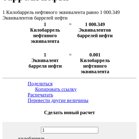
1 Килобаррель нефтяного эквивалента равно 1 000.349
Эквивалентов баррелей нефти
1
=
1 000.349
Килобаррель
Эквивалентов
нефтяного
баррелей нефти
эквивалента
1
=
0.001
Эквивалент
Килобаррель
барреля нефти
нефтяного
эквивалента
Поделиться
Копировать ссылку
Распечатать
Перевести другие величины
Сделать новый расчет
килобаррель