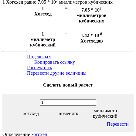
7
1 Хогсхед равно 7.05 * 10
миллиметров кубических
1
=
7
7.05 * 10
Хогсхед
миллиметров
кубических
1
=
-8
1.42 * 10
миллиметр
Хогсхедов
кубический
Поделиться
Копировать ссылку
Распечатать
Перевести другие величины
Сделать новый расчет
миллиметр
хогсхед
поменять
кубический
Перевести
Определение
хогсхед