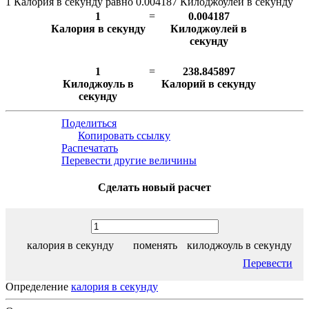
1 Калория в секунду равно 0.004187 Килоджоулей в секунду
1
=
0.004187
Калория в секунду
Килоджоулей в
секунду
1
=
238.845897
Килоджоуль в
Калорий в секунду
секунду
Поделиться
Копировать ссылку
Распечатать
Перевести другие величины
Сделать новый расчет
калория в секунду
поменять
килоджоуль в секунду
Перевести
Определение
калория в секунду