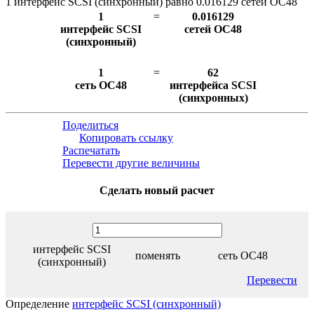
1 интерфейс SCSI (синхронный) равно 0.016129 сетей OC48
1
=
0.016129
интерфейс SCSI
сетей OC48
(синхронный)
1
=
62
сеть OC48
интерфейса SCSI
(синхронных)
Поделиться
Копировать ссылку
Распечатать
Перевести другие величины
Сделать новый расчет
интерфейс SCSI
поменять
сеть OC48
(синхронный)
Перевести
Определение
интерфейс SCSI (синхронный)