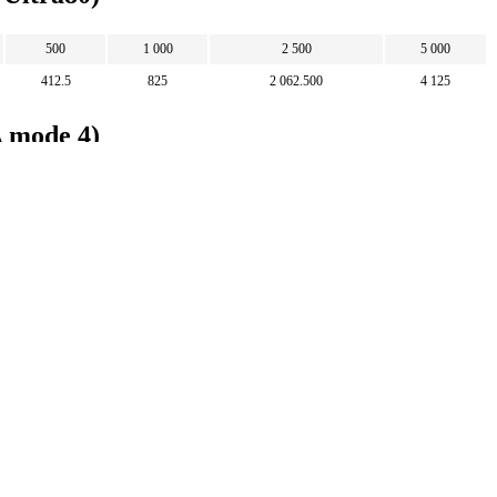
500
1 000
2 500
5 000
412.5
825
2 062.500
4 125
 mode 4)
50
100
250
500
60.606
121.212
303.03
606.061