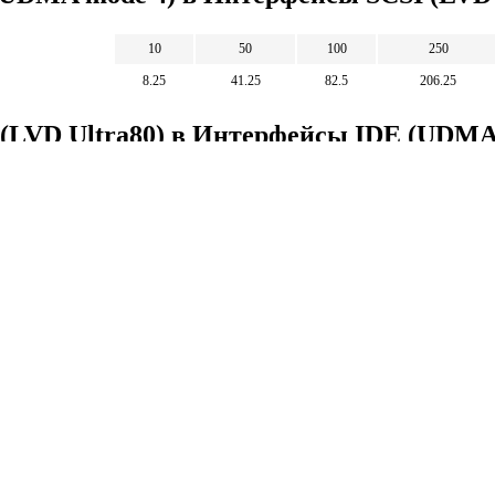
10
50
100
250
8.25
41.25
82.5
206.25
 (LVD Ultra80) в Интерфейсы IDE (UDMA
1
5
10
25
1.212
6.061
12.121
30.303
Математические
калькуляторы
тические калькуляторы: корни, дроби,
и, уравнения, фигуры, системы счисления и
 калькуляторы.
тические калькуляторы