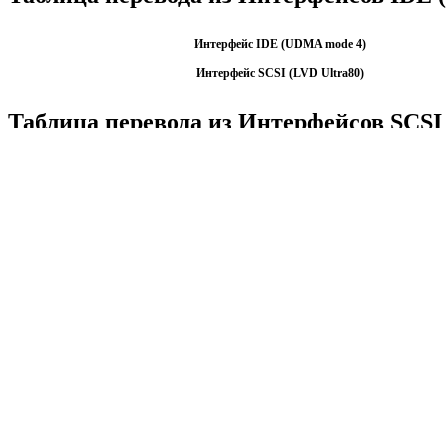
Интерфейс IDE (UDMA mode 4)
Интерфейс SCSI (LVD Ultra80)
Таблица перевода из Интерфейсов SCSI
Интерфейс SCSI (LVD Ultra80)
Интерфейс IDE (UDMA mode 4)
Калькуляторы по физике
Решение задач по физике, подготовка к ЭГЕ и ГИА,
Матема
механика термодинамика и др.
степен
Калькуляторы по физике
другие
Матема