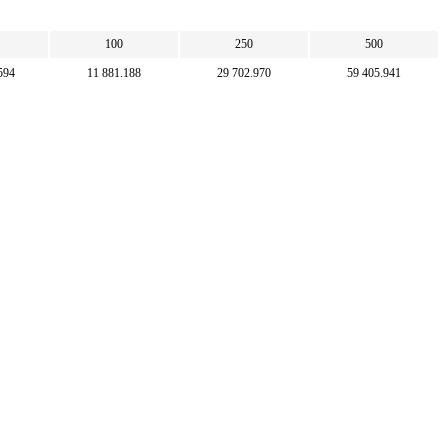
100
250
500
594
11 881.188
29 702.970
59 405.941
 000
100 000
250 000
500 000
0.833
841.667
2 104.167
4 208.333