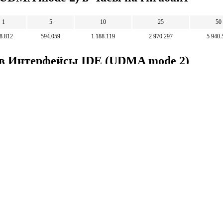
1
5
10
25
50
8.812
594.059
1 188.119
2 970.297
5 940.
т в Интерфейсы IDE (UDMA mode 2)
1 000
5 000
10 000
25 000
50
8.417
42.083
84.167
210.417
42
Математические
калькуляторы
тические калькуляторы: корни, дроби,
и, уравнения, фигуры, системы счисления и
 калькуляторы.
тические калькуляторы