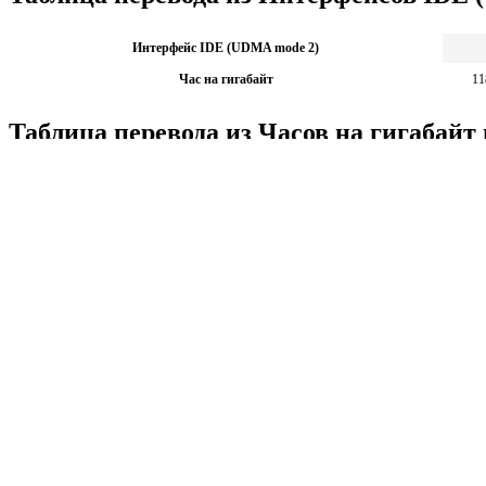
Интерфейс IDE (UDMA mode 2)
Час на гигабайт
11
Таблица перевода из Часов на гигабай
Час на гигабайт
Интерфейс IDE (UDMA mode 2)
Калькуляторы по физике
Решение задач по физике, подготовка к ЭГЕ и ГИА,
Матема
механика термодинамика и др.
степен
Калькуляторы по физике
другие
Матема