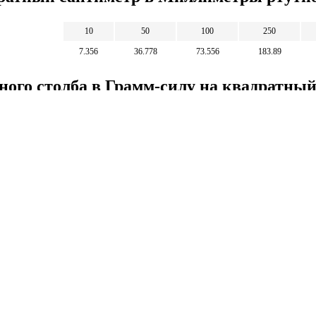
10
50
100
250
7.356
36.778
73.556
183.89
ного столба в Грамм-силу на квадратны
1
5
10
25
1.36
6.798
13.595
33.988
Математические
калькуляторы
тические калькуляторы: корни, дроби,
и, уравнения, фигуры, системы счисления и
 калькуляторы.
тические калькуляторы