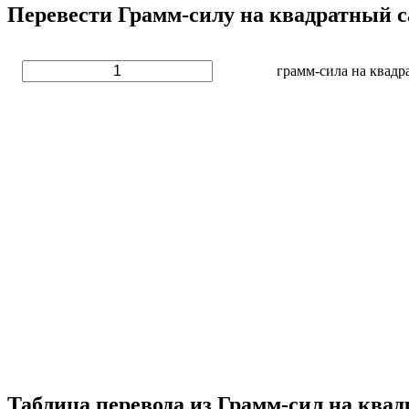
Перевести Грамм-силу на квадратный с
грамм-сила на квадр
Таблица перевода из Грамм-сил на ква