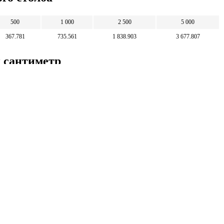
500
1 000
2 500
5 000
367.781
735.561
1 838.903
3 677.807
й сантиметр
50
100
250
500
67.975
135.951
339.876
679.753