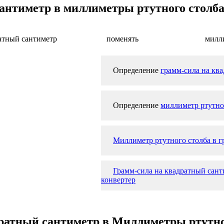
антиметр в миллиметры ртутного столба
атный сантиметр
поменять
милл
Определение
грамм-сила на кв
Определение
миллиметр ртутно
Миллиметр ртутного столба в г
Грамм-сила на квадратный сант
конвертер
дратный сантиметр в Миллиметры ртутно