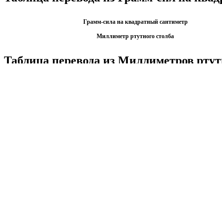
Грамм-сила на квадратный сантиметр
Миллиметр ртутного столба
Таблица перевода из Миллиметров ртут
Миллиметр ртутного столба
Грамм-сила на квадратный сантиметр
Калькуляторы по физике
Решение задач по физике, подготовка к ЭГЕ и ГИА,
Матема
механика термодинамика и др.
степен
Калькуляторы по физике
другие
Матема