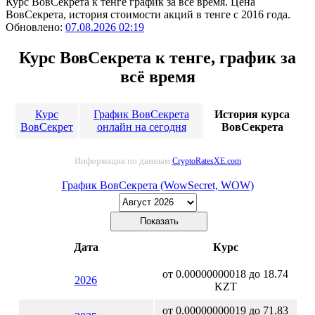
Курс ВовСекрета к тенге график за всё время. Цена
ВовСекрета, история стоимости акций в тенге с 2016 года.
Обновлено:
07.08.2026 02:19
Курс ВовСекрета к тенге, график за
всё время
Курс
График ВовСекрета
История курса
ВовСекрет
онлайн на сегодня
ВовСекрета
Информация по данным
CryptoRatesXE.com
График ВовСекрета (WowSecret, WOW)
Дата
Курс
от 0.00000000018 до 18.74
2026
KZT
от 0.00000000019 до 71.83