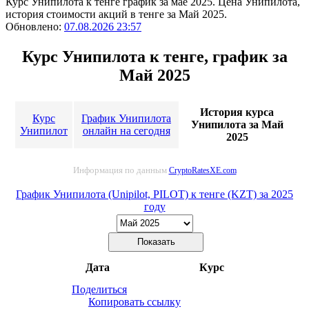
Курс Унипилота к тенге график за мае 2025. Цена Унипилота,
история стоимости акций в тенге за Май 2025.
Обновлено:
07.08.2026 23:57
Курс Унипилота к тенге, график за
Май 2025
История курса
Курс
График Унипилота
Унипилота за Май
Унипилот
онлайн на сегодня
2025
Информация по данным
CryptoRatesXE.com
График Унипилота (Unipilot, PILOT) к тенге (KZT) за 2025
году
Дата
Курс
Поделиться
Копировать ссылку