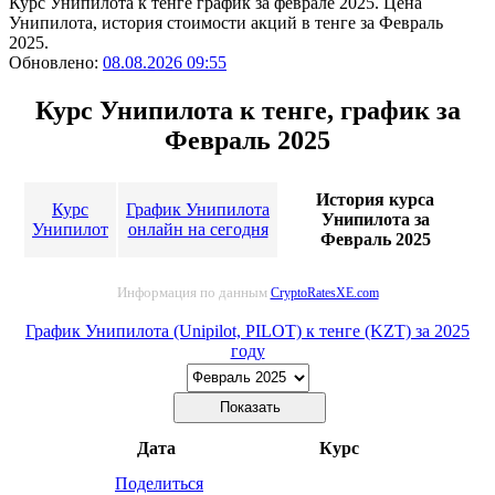
Курс Унипилота к тенге график за феврале 2025. Цена
Унипилота, история стоимости акций в тенге за Февраль
2025.
Обновлено:
08.08.2026 09:55
Курс Унипилота к тенге, график за
Февраль 2025
История курса
Курс
График Унипилота
Унипилота за
Унипилот
онлайн на сегодня
Февраль 2025
Информация по данным
CryptoRatesXE.com
График Унипилота (Unipilot, PILOT) к тенге (KZT) за 2025
году
Дата
Курс
Поделиться