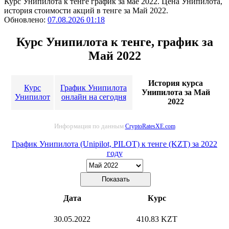
Курс Унипилота к тенге график за мае 2022. Цена Унипилота,
история стоимости акций в тенге за Май 2022.
Обновлено:
07.08.2026 01:18
Курс Унипилота к тенге, график за
Май 2022
История курса
Курс
График Унипилота
Унипилота за Май
Унипилот
онлайн на сегодня
2022
Информация по данным
CryptoRatesXE.com
График Унипилота (Unipilot, PILOT) к тенге (KZT) за 2022
году
Дата
Курс
30.05.2022
410.83 KZT