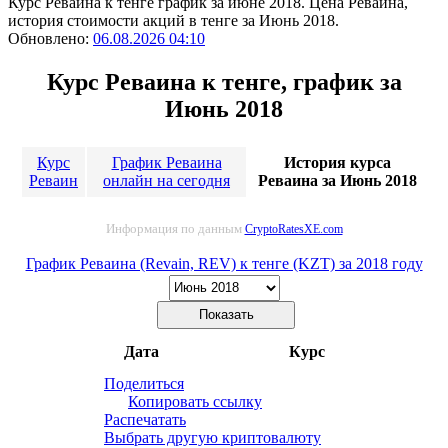
Курс Реваина к тенге график за июне 2018. Цена Реваина,
история стоимости акций в тенге за Июнь 2018.
Обновлено:
06.08.2026 04:10
Курс Реваина к тенге, график за
Июнь 2018
Курс
График Реваина
История курса
Реваин
онлайн на сегодня
Реваина за Июнь 2018
Информация по данным
CryptoRatesXE.com
График Реваина (Revain, REV) к тенге (KZT) за 2018 году
Дата
Курс
Поделиться
Копировать ссылку
Распечатать
Выбрать другую криптовалюту