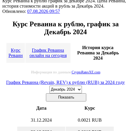
Курс Реваина к рублю график за декабре 2024. Цена Реваина,
история стоимости акций в рубль за Декабрь 2024.
Обновлено:
07.08.2026 09:57
Курс Реваина к рублю, график за
Декабрь 2024
История курса
Курс
График Реваина
Реваина за Декабрь
Реваин
онлайн на сегодня
2024
Информация по данным
CryptoRatesXE.com
График Реваина (Revain, REV) к рублю (RUB) за 2024 году
Дата
Курс
31.12.2024
0.0021 RUB