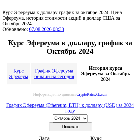
Курс Эфереума к доллару график за октябре 2024. Цена
Эфереума, история стоимости акций в доллар США за
Октябрь 2024.
Обновлено:
07.08.2026 08:33
Курс Эфереума к доллару, график за
Октябрь 2024
История курса
Курс
График Эфереума
Эфереума за Октябрь
Эфереум
онлайн на сегодня
2024
Информация по данным
CryptoRatesXE.com
График Эфереума (Ethereum, ETH) к доллару (USD) за 2024
году
Дата
Курс