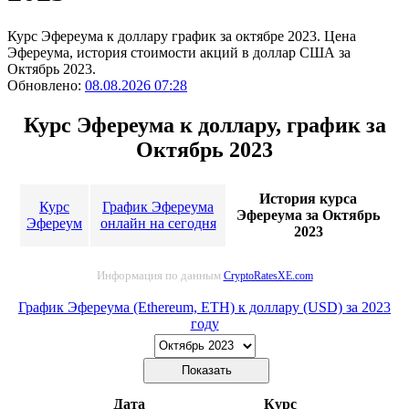
Курс Эфереума к доллару график за октябре 2023. Цена
Эфереума, история стоимости акций в доллар США за
Октябрь 2023.
Обновлено:
08.08.2026 07:28
Курс Эфереума к доллару, график за
Октябрь 2023
История курса
Курс
График Эфереума
Эфереума за Октябрь
Эфереум
онлайн на сегодня
2023
Информация по данным
CryptoRatesXE.com
График Эфереума (Ethereum, ETH) к доллару (USD) за 2023
году
Дата
Курс