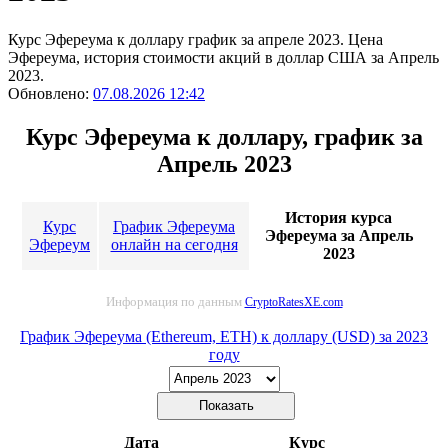
Курс Эфереума к доллару график за апреле 2023. Цена
Эфереума, история стоимости акций в доллар США за Апрель
2023.
Обновлено:
07.08.2026 12:42
Курс Эфереума к доллару, график за
Апрель 2023
История курса
Курс
График Эфереума
Эфереума за Апрель
Эфереум
онлайн на сегодня
2023
Информация по данным
CryptoRatesXE.com
График Эфереума (Ethereum, ETH) к доллару (USD) за 2023
году
Дата
Курс