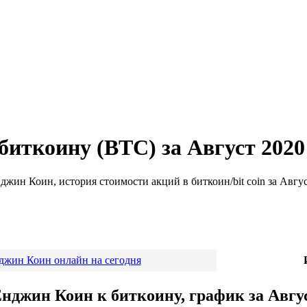
биткоину (BTC) за Август 2020
жин Коин, история стоимости акций в биткоин/bit coin за Авгус
джин Коин онлайн на сегодня
нджин Коин к биткоину, график за Авгу