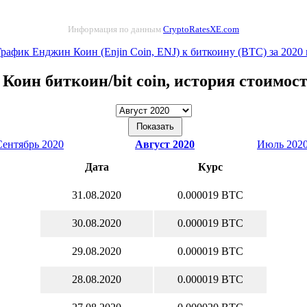
Информация по данным
CryptoRatesXE.com
График Енджин Коин (Enjin Coin, ENJ) к биткоину (BTC) за 2020 
Коин биткоин/bit coin, история стоимос
Сентябрь 2020
Август 2020
Июль 202
Дата
Курс
31.08.2020
0.000019 BTC
30.08.2020
0.000019 BTC
29.08.2020
0.000019 BTC
28.08.2020
0.000019 BTC