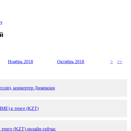
ду
й
Ноябрь 2018
Октябрь 2018
>
>>
coin), конвертер Димекоин
IME) к тенге (KZT)
 тенге (KZT) онлайн сейчас