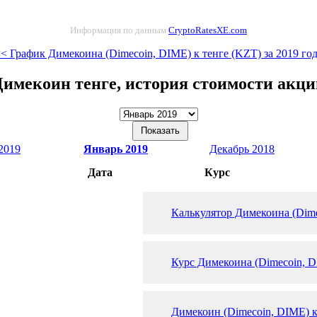
Информация по данным
CryptoRatesXE.com
< График Димекоина (Dimecoin, DIME) к тенге (KZT) за 2019 го
Димекоин тенге, история стоимости акци
2019
Январь 2019
Декабрь 2018
Дата
Курс
Калькулятор Димекоина (Dime
Курс Димекоина (Dimecoin, D
Димекоин (Dimecoin, DIME) к