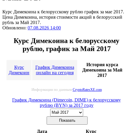
Курс Димекоина к белорусскому рублю график за мае 2017.
Цена Димекоина, история стоимости акций в белорусский
рубль за Май 2017.
Обновлено:
07.08.2026 14:00
Курс Димекоина к белорусскому
рублю, график за Май 2017
История курса
Курс
График Димекоина
Димекоина за Май
Димекоин
онлайн на сегодня
2017
Информация по данным
CryptoRatesXE.com
График Димекоина (Dimecoin, DIME) к белорусскому
рублю (BYN) за 2017 году
Дата
Курс