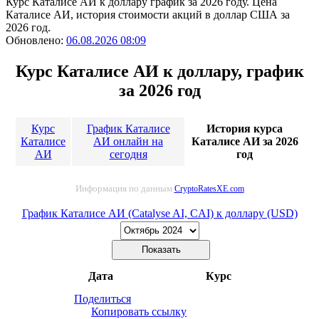
Курс Каталисе АИ к доллару график за 2026 году. Цена
Каталисе АИ, история стоимости акций в доллар США за
2026 год.
Обновлено:
06.08.2026 08:09
Курс Каталисе АИ к доллару, график
за 2026 год
Курс
График Каталисе
История курса
Каталисе
АИ онлайн на
Каталисе АИ за 2026
АИ
сегодня
год
Информация по данным
CryptoRatesXE.com
График Каталисе АИ (Catalyse AI, CAI) к доллару (USD)
Дата
Курс
Поделиться
Копировать ссылку