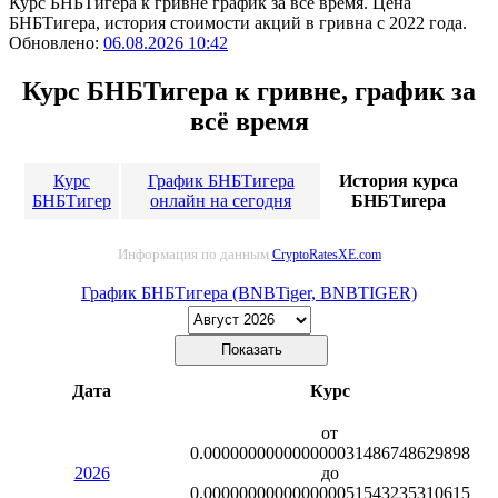
Курс БНБТигера к гривне график за всё время. Цена
БНБТигера, история стоимости акций в гривна с 2022 года.
Обновлено:
06.08.2026 10:42
Курс БНБТигера к гривне, график за
всё время
Курс
График БНБТигера
История курса
БНБТигер
онлайн на сегодня
БНБТигера
Информация по данным
CryptoRatesXE.com
График БНБТигера (BNBTiger, BNBTIGER)
Дата
Курс
от
0.000000000000000031486748629898
2026
до
0.000000000000000051543235310615