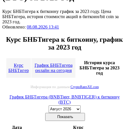
Курс БНБТигера к биткоину график за 2023 году. Цена
БНБТигера, история стоимости акций в биткоин/bit coin за
2023 год.
Обновлено:
08.08.2026 13:41
Курс БНБТигера к биткоину, график
за 2023 год
История курса
Курс
График БНБТигера
БНБТигера за 2023
БНБТигер
онлайн на сегодня
год
Информация по данным
CryptoRatesXE.com
График БНБТигера (BNBTiger, BNBTIGER) к биткоину
(BTC)
Дата
Курс