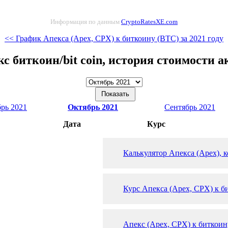
Информация по данным
CryptoRatesXE.com
<< График Апекса (Apex, CPX) к биткоину (BTC) за 2021 году
с биткоин/bit coin, история стоимости 
рь 2021
Октябрь 2021
Сентябрь 2021
Дата
Курс
Калькулятор Апекса (Apex), 
Курс Апекса (Apex, CPX) к б
Апекс (Apex, CPX) к биткоин