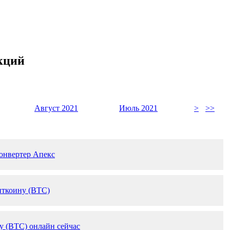
акций
Август 2021
Июль 2021
>
>>
конвертер Апекс
иткоину (BTC)
у (BTC) онлайн сейчас