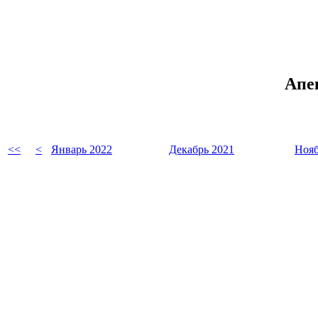
Апек
<<
<
Январь 2022
Декабрь 2021
Нояб