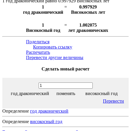
1 год драконический равно 0.997929 Високосных лет
1
=
0.997929
год драконический
Високосных лет
1
=
1.002075
Високосный год
лет драконических
Поделиться
Копировать ссылку
Распечатать
Перевести другие величины
Сделать новый расчет
год драконический
поменять
високосный год
Перевести
Определение
год драконический
Определение
високосный год