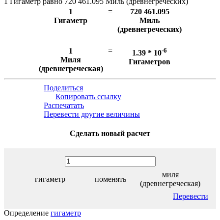
1 Гигаметр равно 720 461.095 Миль (древнегреческих)
1
=
720 461.095
Гигаметр
Миль
(древнегреческих)
1
=
-6
1.39 * 10
Миля
Гигаметров
(древнегреческая)
Поделиться
Копировать ссылку
Распечатать
Перевести другие величины
Сделать новый расчет
миля
гигаметр
поменять
(древнегреческая)
Перевести
Определение
гигаметр