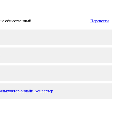
лье общественный
Перевести
й
алькулятор онлайн, конвертер