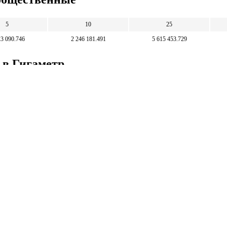
5
10
25
23 090.746
2 246 181.491
5 615 453.729
 в Гигаметр
7
5 000 000
10 000 000
2.5 * 10
22.26
44.52
111.3
Математические
калькуляторы
тические калькуляторы: корни, дроби,
и, уравнения, фигуры, системы счисления и
 калькуляторы.
тические калькуляторы