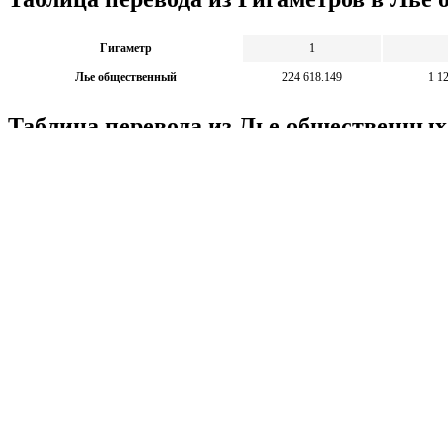
Гигаметр
1
Лье общественный
224 618.149
1 1
Таблица перевода из Лье общественных
Лье общественный
1 000 000
Гигаметр
4.452
Калькуляторы по физике
Решение задач по физике, подготовка к ЭГЕ и ГИА,
Матема
механика термодинамика и др.
степен
Калькуляторы по физике
другие
Матема