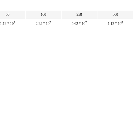
50
100
250
500
7
7
7
8
1.12 * 10
2.25 * 10
5.62 * 10
1.12 * 10
7
7
8
8
5 * 10
10 * 10
2.5 * 10
5 * 10
222.6
445.2
1 113
2 226