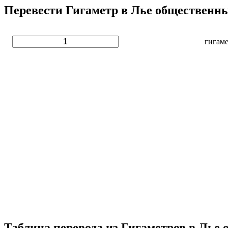
Перевести Гигаметр в Лье общественны
гигаме
Таблица перевода из Гигаметров в Лье