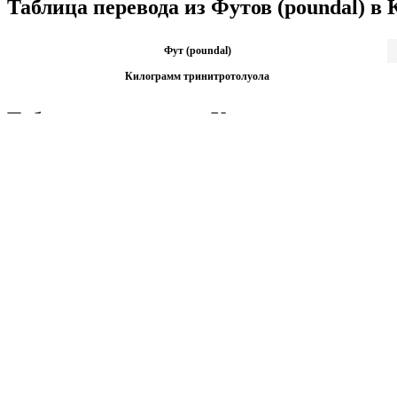
Таблица перевода из Футов (poundal) в
Фут (poundal)
Килограмм тринитротолуола
Таблица перевода из Килограмм тринит
Килограмм тринитротолуола
1
Фут (poundal)
9.93 * 
Калькуляторы по физике
Решение задач по физике, подготовка к ЭГЕ и ГИА,
Матема
механика термодинамика и др.
степен
Калькуляторы по физике
другие
Матема