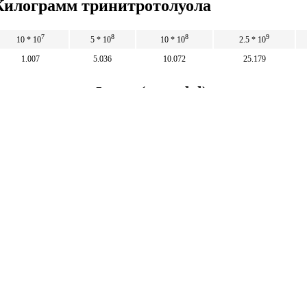
 Килограмм тринитротолуола
7
8
8
9
10 * 10
5 * 10
10 * 10
2.5 * 10
1.007
5.036
10.072
25.179
ротолуола в Футы (poundal)
5
10
25
7
8
8
9
10
4.96 * 10
9.93 * 10
2.48 * 10
4.9
Математические
калькуляторы
тические калькуляторы: корни, дроби,
и, уравнения, фигуры, системы счисления и
 калькуляторы.
тические калькуляторы