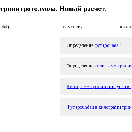
 тринитротолуола. Новый расчет.
ndal)
поменять
килог
Определение
фут (poundal)
Определение
килограмм тринит
Килограмм тринитротолуола в ф
Фут (poundal) в килограмм трин