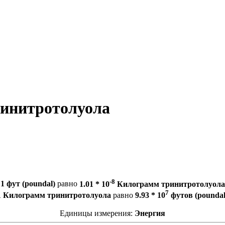
ринитротолуола
-8
1 фут (poundal)
равно
1.01 * 10
Килограмм тринитротолуола
7
1 Килограмм тринитротолуола
равно
9.93 * 10
футов (poundal
Единицы измерения:
Энергия