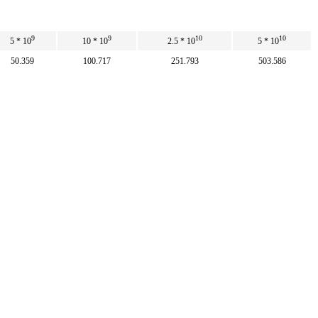
9
9
10
10
5 * 10
10 * 10
2.5 * 10
5 * 10
50.359
100.717
251.793
503.586
50
100
250
500
9
9
10
10
6 * 10
9.93 * 10
2.48 * 10
4.96 * 10