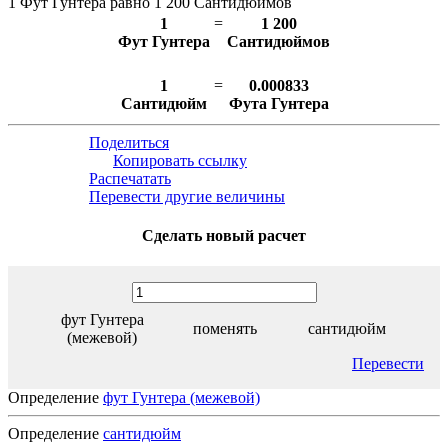
1 Фут Гунтера равно 1 200 Сантидюймов
1
=
1 200
Фут Гунтера
Сантидюймов
1
=
0.000833
Сантидюйм
Фута Гунтера
Поделиться
Копировать ссылку
Распечатать
Перевести другие величины
Сделать новый расчет
фут Гунтера
поменять
сантидюйм
(межевой)
Перевести
Определение
фут Гунтера (межевой)
Определение
сантидюйм