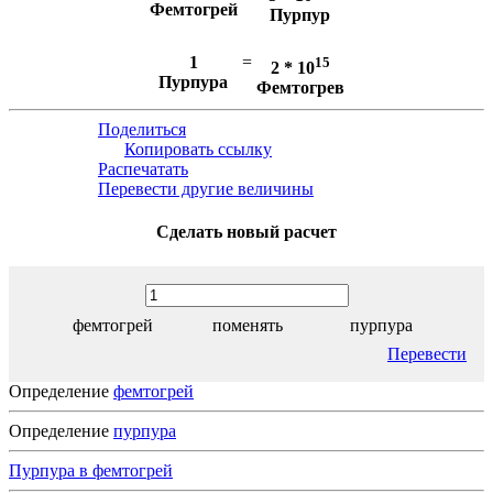
Фемтогрей
Пурпур
1
=
15
2 * 10
Пурпура
Фемтогрев
Поделиться
Копировать ссылку
Распечатать
Перевести другие величины
Сделать новый расчет
фемтогрей
поменять
пурпура
Перевести
Определение
фемтогрей
Определение
пурпура
Пурпура в фемтогрей