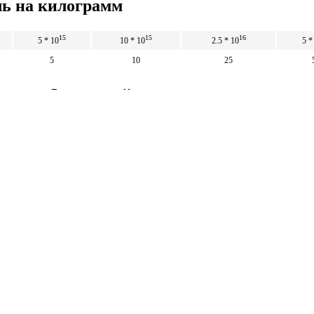
ль на килограмм
15
15
16
5 * 10
10 * 10
2.5 * 10
5 *
5
10
25
рамм в Фемтогрей
5
10
25
15
15
16
5 * 10
10 * 10
2.5 * 10
5 *
Математические
калькуляторы
тические калькуляторы: корни, дроби,
и, уравнения, фигуры, системы счисления и
 калькуляторы.
тические калькуляторы