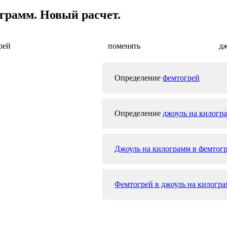
грамм. Новый расчет.
рей
поменять
дж
Определение
фемтогрей
Определение
джоуль на килогр
Джоуль на килограмм в фемтог
Фемтогрей в джоуль на килогра