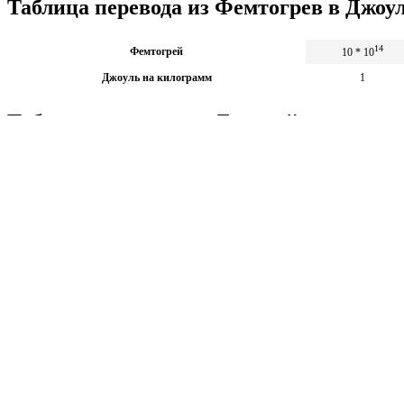
Таблица перевода из Фемтогрев в Джоу
14
Фемтогрей
10 * 10
Джоуль на килограмм
1
Таблица перевода из Джоулей на килог
Джоуль на килограмм
1
14
Фемтогрей
10 * 10
Калькуляторы по физике
Решение задач по физике, подготовка к ЭГЕ и ГИА,
Матема
механика термодинамика и др.
степен
Калькуляторы по физике
другие
Матема