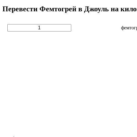
Перевести Фемтогрей в Джоуль на кило
фемтог