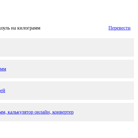
оуль на килограмм
Перевести
амм
рей
мм, калькулятор онлайн, конвертер