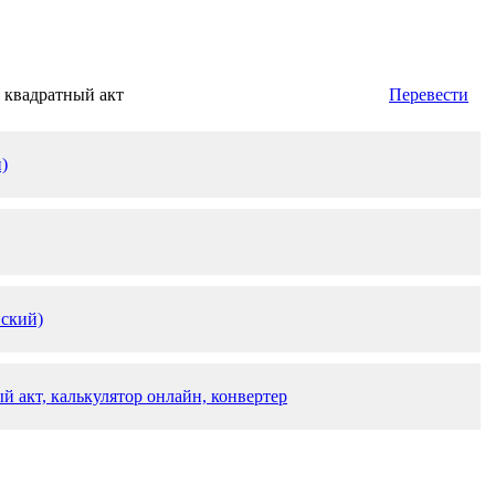
квадратный акт
Перевести
)
йский)
й акт, калькулятор онлайн, конвертер