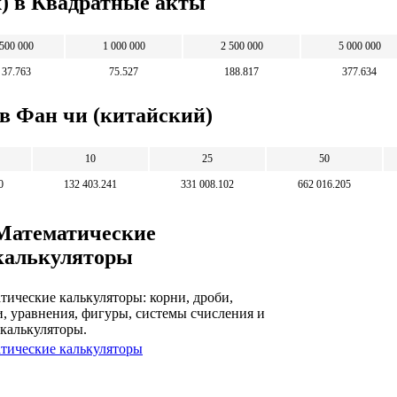
х) в Квадратные акты
500 000
1 000 000
2 500 000
5 000 000
37.763
75.527
188.817
377.634
 в Фан чи (китайский)
10
25
50
0
132 403.241
331 008.102
662 016.205
Математические
калькуляторы
тические калькуляторы: корни, дроби,
и, уравнения, фигуры, системы счисления и
 калькуляторы.
тические калькуляторы