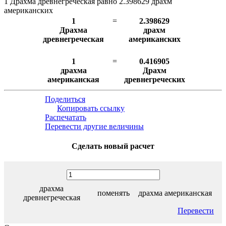
1 Драхма древнегреческая равно 2.398629 драхм
американских
1
=
2.398629
Драхма
драхм
древнегреческая
американских
1
=
0.416905
драхма
Драхм
американская
древнегреческих
Поделиться
Копировать ссылку
Распечатать
Перевести другие величины
Сделать новый расчет
драхма
поменять
драхма американская
древнегреческая
Перевести