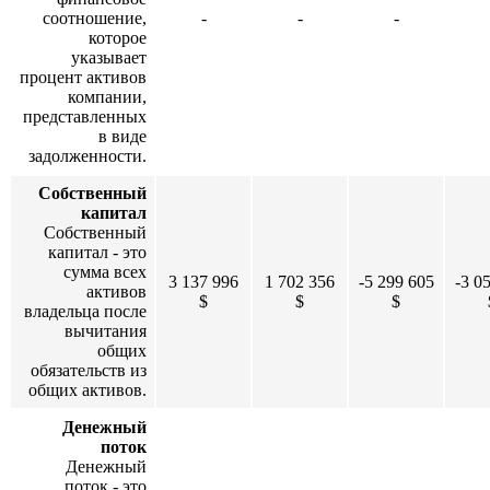
соотношение,
-
-
-
которое
указывает
процент активов
компании,
представленных
в виде
задолженности.
Собственный
капитал
Собственный
капитал - это
сумма всех
3 137 996
1 702 356
-5 299 605
-3 0
активов
$
$
$
владельца после
вычитания
общих
обязательств из
общих активов.
Денежный
поток
Денежный
поток - это