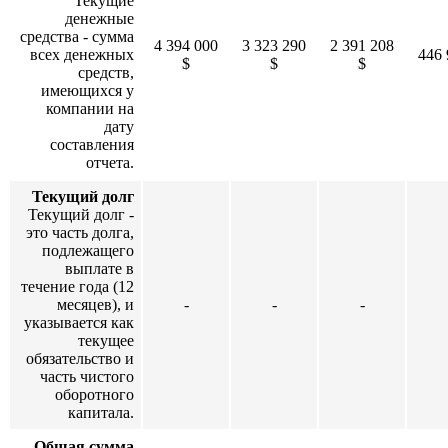
Текущие
денежные
средства - сумма
4 394 000
3 323 290
2 391 208
всех денежных
446 
$
$
$
средств,
имеющихся у
компании на
дату
составления
отчета.
Текущий долг
Текущий долг -
это часть долга,
подлежащего
выплате в
течение года (12
месяцев), и
-
-
-
указывается как
текущее
обязательство и
часть чистого
оборотного
капитала.
Общая сумма