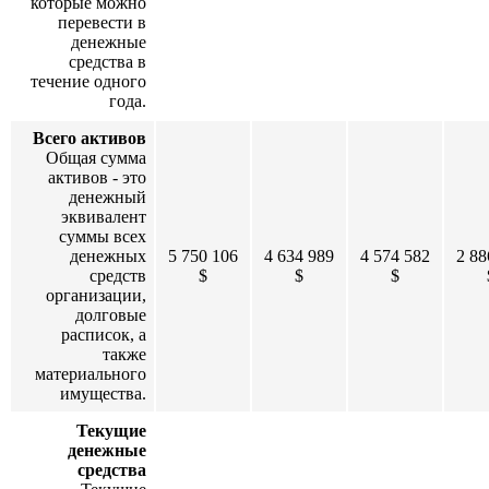
которые можно
перевести в
денежные
средства в
течение одного
года.
Всего активов
Общая сумма
активов - это
денежный
эквивалент
суммы всех
денежных
5 750 106
4 634 989
4 574 582
2 88
средств
$
$
$
организации,
долговые
расписок, а
также
материального
имущества.
Текущие
денежные
средства