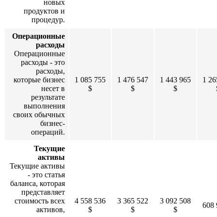
новых
продуктов и
процедур.
Операционные
расходы
Операционные
расходы - это
расходы,
которые бизнес
1 085 755
1 476 547
1 443 965
1 26
несет в
$
$
$
результате
выполнения
своих обычных
бизнес-
операций.
Текущие
активы
Текущие активы
- это статья
баланса, которая
представляет
стоимость всех
4 558 536
3 365 522
3 092 508
608 
активов,
$
$
$