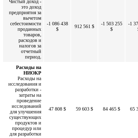
Чистый доход -
это доход
предприятия за
вычетом
себестоимости
-1 086 438
-1 503 255
-1 3
912 561 $
проданных
$
$
товаров,
расходов и
налогов за
отчетный
период.
Расходы на
НИОКР
Расходы на
исследования и
разработки -
затраты на
проведение
исследований
47 808 $
59 603 $
84 465 $
65 
для улучшения
существующих
продуктов и
процедур или
для разработки