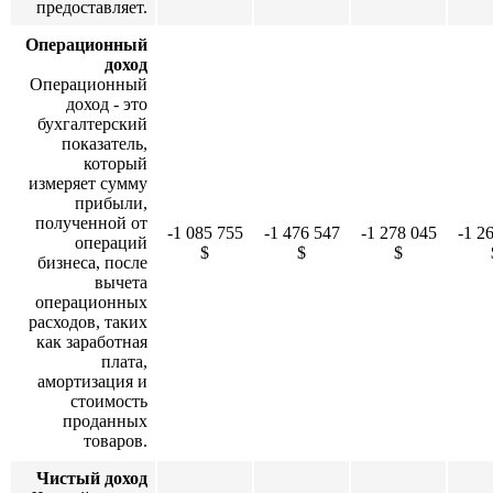
предоставляет.
Операционный
доход
Операционный
доход - это
бухгалтерский
показатель,
который
измеряет сумму
прибыли,
полученной от
-1 085 755
-1 476 547
-1 278 045
-1 2
операций
$
$
$
бизнеса, после
вычета
операционных
расходов, таких
как заработная
плата,
амортизация и
стоимость
проданных
товаров.
Чистый доход