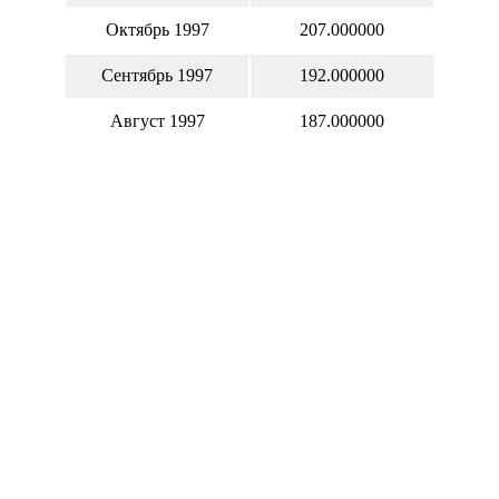
Октябрь 1997
207.000000
Сентябрь 1997
192.000000
Август 1997
187.000000
Июль 1997
227.500000
Июнь 1997
196.000000
Май 1997
182.000000
Апрель 1997
156.500000
Март 1997
145.750000
Февраль 1997
152.500000
Январь 1997
123.650000