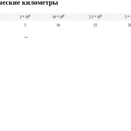
ические километры
8
8
9
5 * 10
10 * 10
2.5 * 10
5 * 
5
10
25
5
етров в Декастер
5
10
25
5
8
8
9
5 * 10
10 * 10
2.5 * 10
5 * 
Математические
калькуляторы
тические калькуляторы: корни, дроби,
и, уравнения, фигуры, системы счисления и
 калькуляторы.
тические калькуляторы