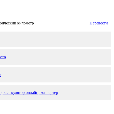
бический километр
Перевести
етр
р
, калькулятор онлайн, конвертер