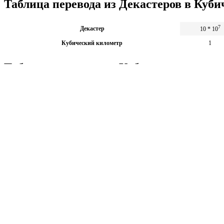
Таблица перевода из Декастеров в Куб
7
Декастер
10 * 10
Кубический километр
1
Таблица перевода из Кубических килом
Кубический километр
1
7
Декастер
10 * 10
Калькуляторы по физике
Решение задач по физике, подготовка к ЭГЕ и ГИА,
Матема
механика термодинамика и др.
степен
Калькуляторы по физике
другие
Матема