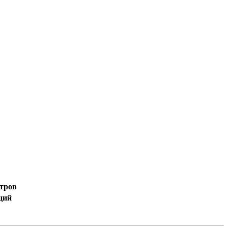
тров
ций