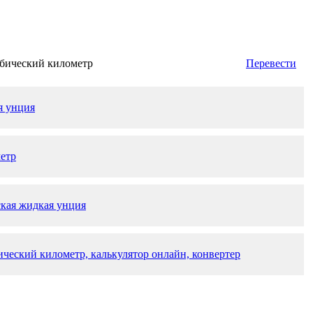
бический километр
Перевести
я унция
етр
ская жидкая унция
ический километр, калькулятор онлайн, конвертер