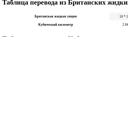
Таблица перевода из Британских жидк
Британская жидкая унция
10 * 
Кубический километр
2.8
Таблица перевода из Кубических кило
Кубический километр
1
13
Британская жидкая унция
3.52 * 10
Калькуляторы по физике
Решение задач по физике, подготовка к ЭГЕ и ГИА,
Матема
механика термодинамика и др.
степен
Калькуляторы по физике
другие
Матема