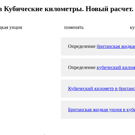
 Кубические километры. Новый расчет.
дкая унция
поменять
ку
Определение
британская жидка
Определение
кубический килом
Кубический километр в британ
Британская жидкая унция в куб