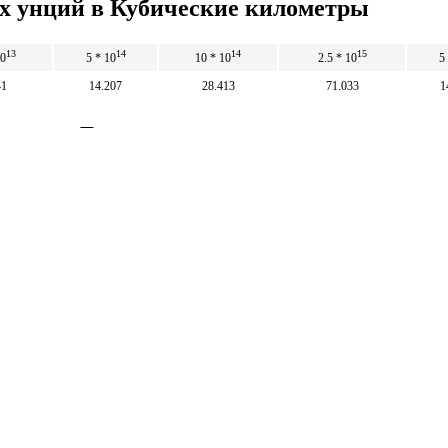
их унций в Кубические километры
13
14
14
15
10
5 * 10
10 * 10
2.5 * 10
5
41
14.207
28.413
71.033
1
метров в Британскую жидкую унцию
5
10
25
14
14
14
1.76 * 10
3.52 * 10
8.8 * 10
1.76
Математические
калькуляторы
тические калькуляторы: корни, дроби,
и, уравнения, фигуры, системы счисления и
 калькуляторы.
тические калькуляторы