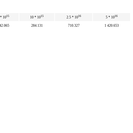
15
15
16
16
 * 10
10 * 10
2.5 * 10
5 * 10
42.065
284.131
710.327
1 420.653
50
100
250
500
15
15
15
16
 * 10
3.52 * 10
8.8 * 10
1.76 * 10