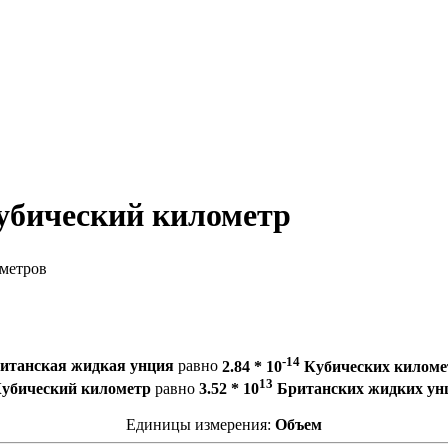
убический километр
метров
-14
ританская жидкая унция
равно
2.84 * 10
Кубических киломе
13
Кубический километр
равно
3.52 * 10
Британских жидких ун
Единицы измерения:
Объем