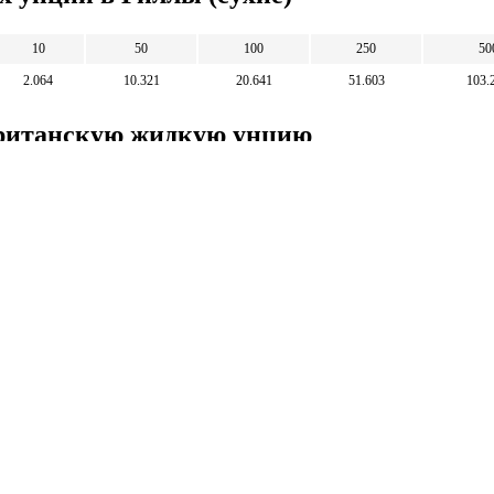
10
50
100
250
50
2.064
10.321
20.641
51.603
103.
 Британскую жидкую унцию
1
5
10
25
50
4.845
24.223
48.447
121.117
242.23
Математические
калькуляторы
тические калькуляторы: корни, дроби,
и, уравнения, фигуры, системы счисления и
 калькуляторы.
тические калькуляторы