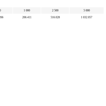
0
1 000
2 500
5 000
206
206.411
516.028
1 032.057
100
250
500
5
484.469
1 211.174
2 422.347