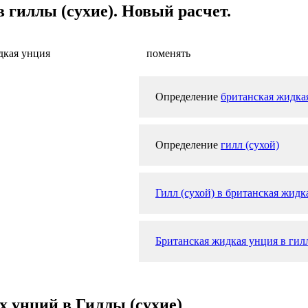
гиллы (сухие). Новый расчет.
дкая унция
поменять
Определение
британская жидка
Определение
гилл (сухой)
Гилл (сухой) в британская жидк
Британская жидкая унция в гилл
х унций в Гиллы (сухие)