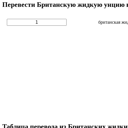
Перевести Британскую жидкую унцию в 
британская жи
Таблица перевода из Британских жидки