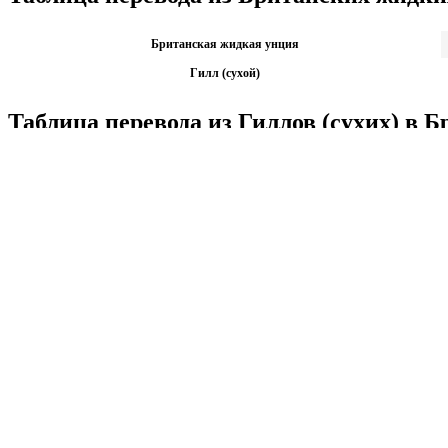
Британская жидкая унция
Гилл (сухой)
Таблица перевода из Гиллов (сухих) в
Гилл (сухой)
Британская жидкая унция
Калькуляторы по физике
Решение задач по физике, подготовка к ЭГЕ и ГИА,
Матема
механика термодинамика и др.
степен
Калькуляторы по физике
другие
Матема