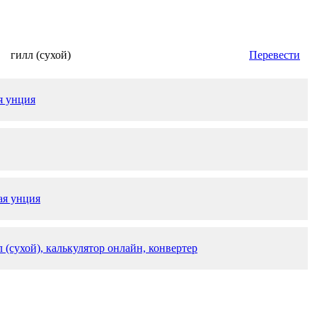
гилл (сухой)
Перевести
я унция
ая унция
 (сухой), калькулятор онлайн, конвертер