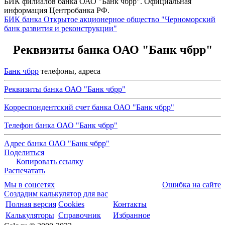
БИК филиалов банка ОАО "Банк чбрр". Официальная
информация Центробанка РФ.
БИК банка Открытое акционерное общество "Черноморский
банк развития и реконструкции"
Реквизиты банка ОАО "Банк чбрр"
Банк чбрр
телефоны, адреса
Реквизиты банка ОАО "Банк чбрр"
Корреспондентский счет банка ОАО "Банк чбрр"
Телефон банка ОАО "Банк чбрр"
Адрес банка ОАО "Банк чбрр"
Поделиться
Копировать ссылку
Распечатать
Мы в соцсетях
Ошибка на сайте
Создадим калькулятор для вас
Полная версия
Cookies
Контакты
Калькуляторы
Справочник
Избранное