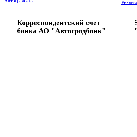
Автоградбанк
Реквиз
Корреспондентский счет
банка АО "Автоградбанк"
Корреспондентский счет банка Автоградбанк
SWIFT-
Корреспондентский счет банка АО "Автоградбанк"
SWIFT-
Телефон банка АО
"Автоградбанк"
Телефон банка Автоградбанк
Адрес 
Телефон банка АО "Автоградбанк"
Адрес 
Что-то
Мы в с