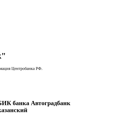
к"
мация Центробанка РФ.
БИК банка Автоградбанк
казанский