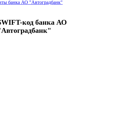
иты банка АО "Автоградбанк"
SWIFT-код банка АО
"Автоградбанк"
код банка Автоградбанк
код банка АО "Автоградбанк"
Адрес банка АО
"Автоградбанк"
банка Автоградбанк
банка АО "Автоградбанк"
 не нашли? Ошибка? Предложения?
Сообщите нам
оцсетях
Присоединяйтесь!
Создадим калькулятор 