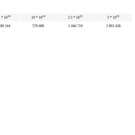
14
14
15
15
 * 10
10 * 10
2.5 * 10
5 * 10
289.344
578.688
1 446.719
2 893.438
50
100
250
500
13
14
14
14
 * 10
1.73 * 10
4.32 * 10
8.64 * 10