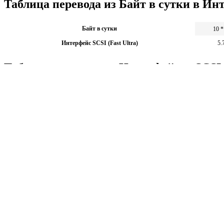
Таблица перевода из Байт в сутки в Инт
Байт в сутки
10 *
Интерфейс SCSI (Fast Ultra)
5.
Таблица перевода из Интерфейсов SCSI (
Интерфейс SCSI (Fast Ultra)
1
12
Байт в сутки
1.73 * 10
Калькуляторы по физике
Решение задач по физике, подготовка к ЭГЕ и ГИА,
Матема
механика термодинамика и др.
степен
Калькуляторы по физике
другие
Матема