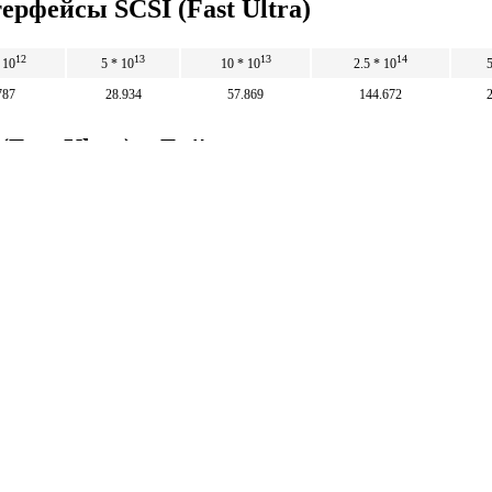
ерфейсы SCSI (Fast Ultra)
12
13
13
14
 10
5 * 10
10 * 10
2.5 * 10
5
787
28.934
57.869
144.672
Fast Ultra) в Байты в сутки
5
10
25
12
13
13
8.64 * 10
1.73 * 10
4.32 * 10
8.64
Математические
калькуляторы
тические калькуляторы: корни, дроби,
и, уравнения, фигуры, системы счисления и
 калькуляторы.
тические калькуляторы