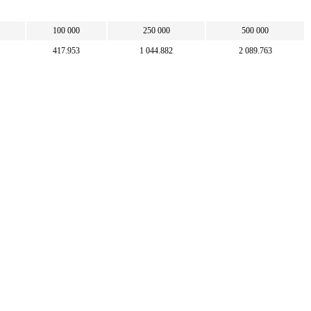
100 000
250 000
500 000
417.953
1 044.882
2 089.763
100
250
500
23 926.154
59 815.385
119 630.769