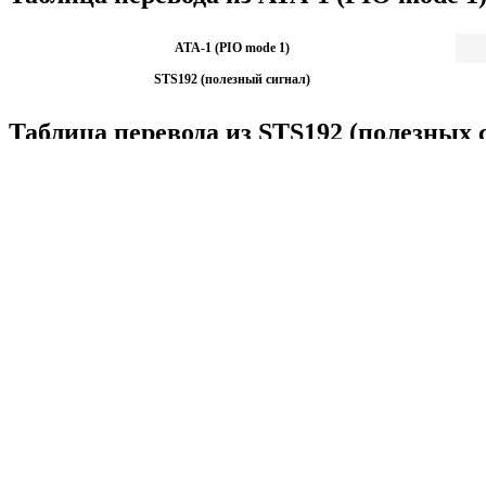
ATA-1 (PIO mode 1)
STS192 (полезный сигнал)
Таблица перевода из STS192 (полезных 
STS192 (полезный сигнал)
1
ATA-1 (PIO mode 1)
239.262
Калькуляторы по физике
Решение задач по физике, подготовка к ЭГЕ и ГИА,
Матема
механика термодинамика и др.
степен
Калькуляторы по физике
другие
Матема