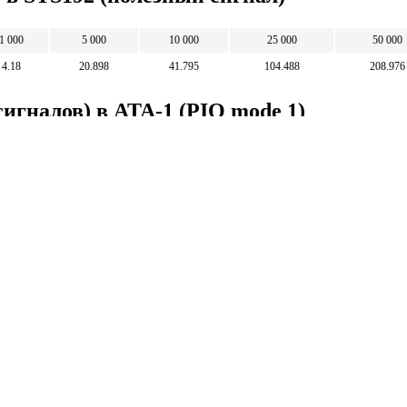
1 000
5 000
10 000
25 000
50 000
4.18
20.898
41.795
104.488
208.976
сигналов) в ATA-1 (PIO mode 1)
5
10
25
50
1 196.308
2 392.615
5 981.538
11 963.077
Математические
калькуляторы
тические калькуляторы: корни, дроби,
и, уравнения, фигуры, системы счисления и
 калькуляторы.
тические калькуляторы