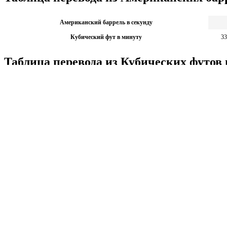
Американский баррель в секунду
Кубический фут в минуту
33
Таблица перевода из Кубических футов
Кубический фут в минуту
Американский баррель в секунду
Калькуляторы по физике
Решение задач по физике, подготовка к ЭГЕ и ГИА,
Матема
механика термодинамика и др.
степен
Калькуляторы по физике
другие
Матема