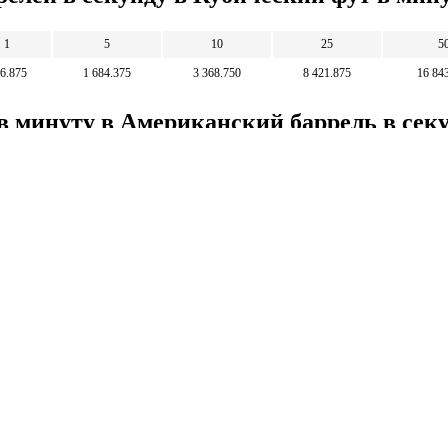
1
5
10
25
5
6.875
1 684.375
3 368.750
8 421.875
16 84
 в минуту в Американский баррель в сек
1 000
5 000
10 000
25 000
2.968
14.842
29.685
74.212
Математические
калькуляторы
тические калькуляторы: корни, дроби,
и, уравнения, фигуры, системы счисления и
 калькуляторы.
тические калькуляторы