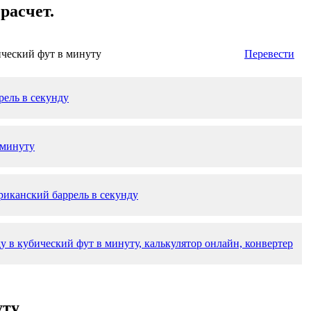
расчет.
ческий фут в минуту
Перевести
рель в секунду
 минуту
риканский баррель в секунду
у в кубический фут в минуту, калькулятор онлайн, конвертер
уту