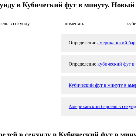
унду в Кубический фут в минуту. Новый 
ель в секунду
поменять
куби
Определение
американский бар
Определение
кубический фут в
Кубический фут в минуту в аме
Американский баррель в секунд
релей в секунду в Кубический фут в мин