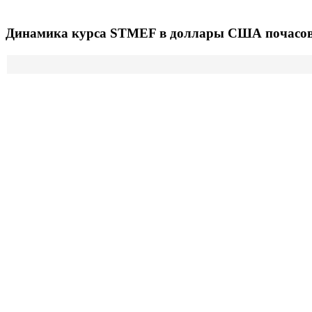
Динамика курса STMEF в доллары США почасовой
Последний курс акций STMicroelectronics N.V. составил 43.52 
Доллар США. Цена на открытии торгов акций STMEF была 45.51
котировка акций STMEF была 42.38 $.
Акции STMicroelectronics N.V.
Стоимость акций
STMicroelectronics N.V.
STMicro
реальн
Акции STMicroelectronics N.V. сегодня, цена акции
STMEF 
STMEF онлайн сейчас.
Акции
Стоимость акций STMicroelectronics N.V.