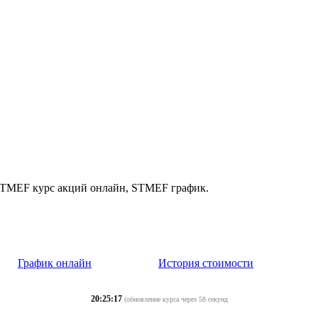
, STMEF курс акций онлайн, STMEF график.
График онлайн
История стоимости
20:25:17
(обновление курса через 58 секунд