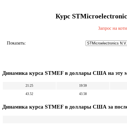
Курс STMicroelectroni
Запрос на кот
Показать:
Динамика курса STMEF в доллары США на эту 
21:25
19:59
43.52
43.58
Динамика курса STMEF в доллары США за после