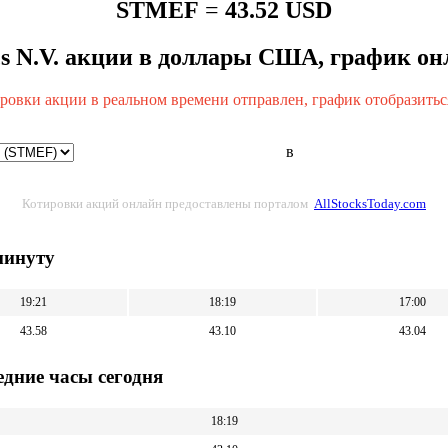
STMEF
=
43.52 USD
cs N.V. акции в доллары США, график онл
ировки акции в реальном времени отправлен, график отобразиться
в
Котировки акций онлайн предоставлены порталом
AllStocksToday.com
минуту
19:21
18:19
17:00
43.58
43.10
43.04
дниe часы сегодня
18:19