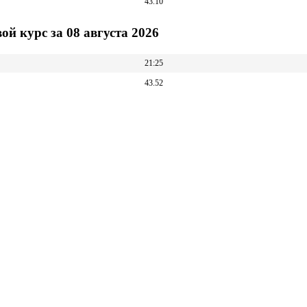
43.10
 курс за 08 августа 2026
21:25
43.52
USD на фондовой бирже Розовые листы на 05.10.2021 21:25. Торги
 Доллар США в 21.09.2021 18:16. Максимальный курс акций STM
Акции STMEF онлайн
electronics N.V. котировки акций в
ом времени, STMEF курс акций онлайн,
график.
 STMEF онлайн