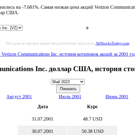
нились на -7.681%. Самая низкая цена акций Verizon Communicat
ллар США.
в
История котировок акций предоставлены порталом
AllStocksToday.com
 Verizon Communications Inc. история котировок акций за 2001 го
unications Inc. доллар США, история ст
Август 2001
Июль 2001
Июнь 2001
Дата
Курс
31.07.2001
48.7 USD
30.07.2001
50.38 USD