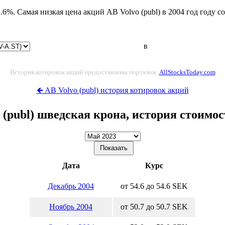
.6%. Самая низкая цена акций AB Volvo (publ) в 2004 год году с
в
История котировок акций предоставлены порталом
AllStocksToday.com
🡸 AB Volvo (publ) история котировок акций
 (publ) шведская крона, история стоимо
Дата
Курс
Декабрь 2004
от 54.6 до 54.6 SEK
Ноябрь 2004
от 50.7 до 50.7 SEK