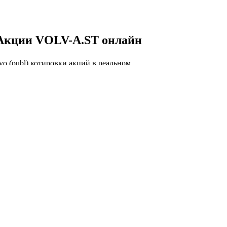
Акции VOLV-A.ST онлайн
vo (publ) котировки акций в реальном
и, VOLV-A.ST курс акций онлайн, VOLV-
рафик.
 VOLV-A.ST онлайн
Капитализация AB Volvo
(publ)
торговли акций VOLV-A.ST сегодня и
я капитализации AB Volvo (publ).
лизация AB Volvo (publ)