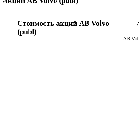
Акции AB Volvo (publ)
Стоимость акций AB Volvo
(publ)
AB Vol
времен
Акции AB Volvo (publ) сегодня, цена акции VOLV-
A.ST г
A.ST онлайн сейчас.
Акции
Стоимость акций AB Volvo (publ)
AB Volvo (publ) история
котировок акций
Курс AB Volvo (publ) к шведская крона график за
Объём 
всё время.
истори
AB Volvo (publ) история котировок акций
Капита
Финансы AB Volvo (publ)